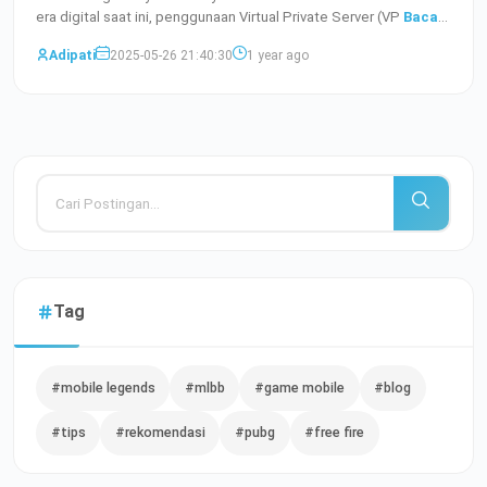
era digital saat ini, penggunaan Virtual Private Server (VP
Baca
Selengkapnya
Adipati
2025-05-26 21:40:30
1 year ago
Tag
#mobile legends
#mlbb
#game mobile
#blog
#tips
#rekomendasi
#pubg
#free fire