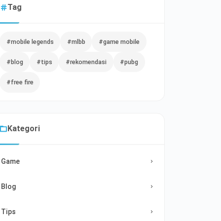
Tag
#mobile legends
#mlbb
#game mobile
#blog
#tips
#rekomendasi
#pubg
#free fire
Kategori
Game
Blog
Tips