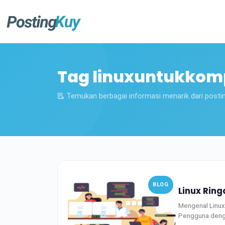
Tag linuxuntukkom
Temukan berbagai informasi menarik dari posti
BLOG
Linux Rin
Mengenal Linux 
Pengguna deng