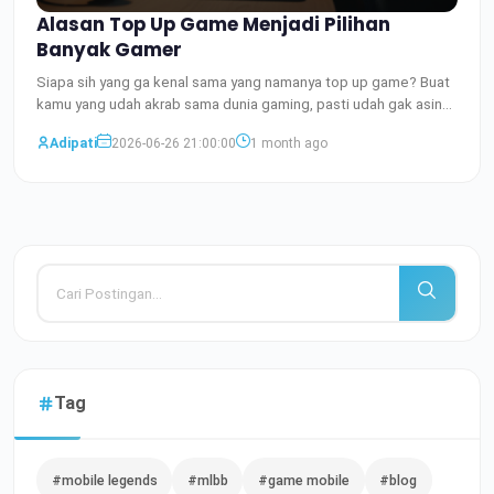
Alasan Top Up Game Menjadi Pilihan
Banyak Gamer
Siapa sih yang ga kenal sama yang namanya top up game? Buat
kamu yang udah akrab sama dunia gaming, pasti udah gak asing
Baca Selengkapnya
Adipati
2026-06-26 21:00:00
1 month ago
Tag
#mobile legends
#mlbb
#game mobile
#blog