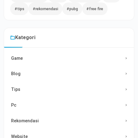
#tips
#rekomendasi
#pubg
#free fire
Kategori
Game
Blog
Tips
Pc
Rekomendasi
Website