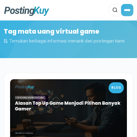
Tag mata uang virtual game
Temukan berbagai informasi menarik dari postingan kami
BLOG