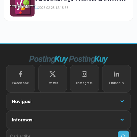
2025-02-28 12:18:38
Facebook
Twitter
Instagram
LinkedIn
Navigasi
Informasi