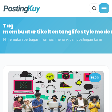
Tag
membuatartikeltentanglifestylemode
Temukan berbagai informasi menarik dari postingan kami
BLOG