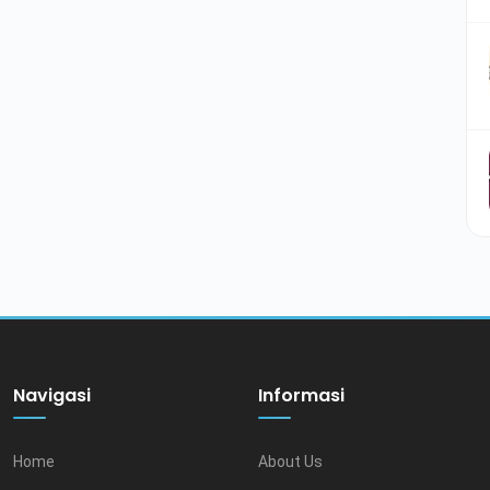
Navigasi
Informasi
Home
About Us