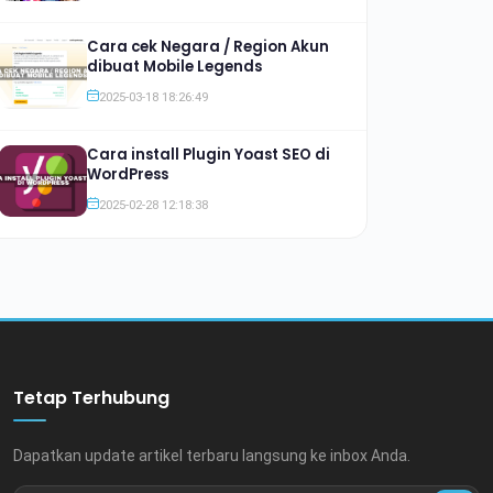
Cara cek Negara / Region Akun
dibuat Mobile Legends
2025-03-18 18:26:49
Cara install Plugin Yoast SEO di
WordPress
2025-02-28 12:18:38
Tetap Terhubung
Dapatkan update artikel terbaru langsung ke inbox Anda.