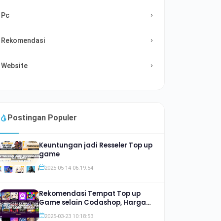
Pc
Rekomendasi
Website
Postingan Populer
Keuntungan jadi Resseler Top up
game
2025-05-14 06:19:54
Rekomendasi Tempat Top up
Game selain Codashop, Harga
Jauh lebih Murah
2025-03-23 10:18:53