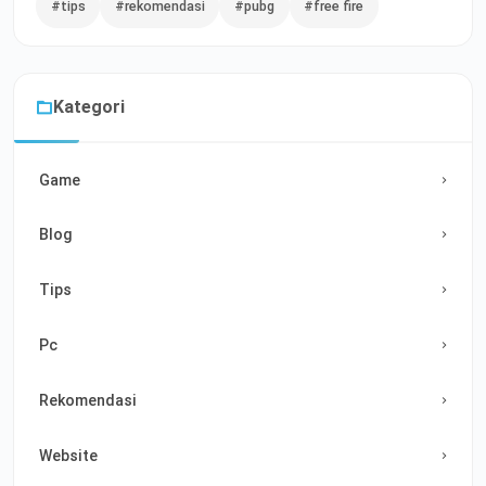
#tips
#rekomendasi
#pubg
#free fire
Kategori
Game
Blog
Tips
Pc
Rekomendasi
Website