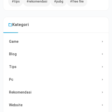
#tips
#rekomendasi
#pubg
#free fire
Kategori
Game
Blog
Tips
Pc
Rekomendasi
Website