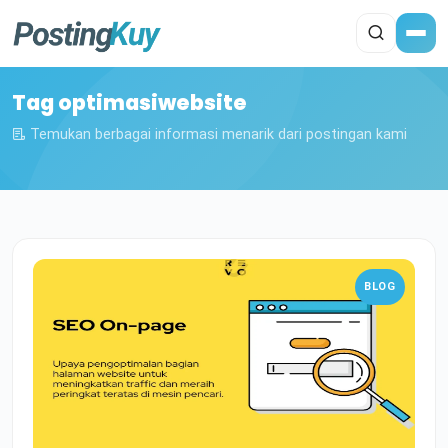
Tag optimasiwebsite
Temukan berbagai informasi menarik dari postingan kami
BLOG