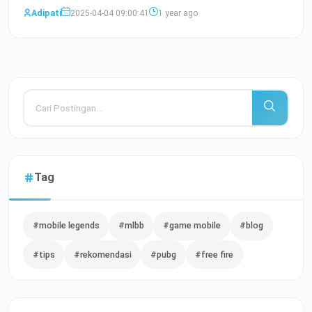
fakto
Baca Selengkapnya
Adipati
2025-04-04 09:00:41
1 year ago
Tag
#mobile legends
#mlbb
#game mobile
#blog
#tips
#rekomendasi
#pubg
#free fire