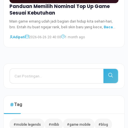
Panduan Memilih Nominal Top Up Game
Sesuai Kebutuhan
Main game emang udah jadi bagian dari hidup kita sehari-hari,
bro. Entah itu buat ngejar rank, beli skin baru yang kece,
Baca
Selengkapnya
Adipati
2026-06-26 20:40:00
1 month ago
Tag
#mobile legends
#mlbb
#game mobile
#blog