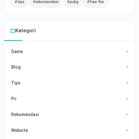
#tips
#rekomendasi
#pubg
#free fire
Kategori
Game
Blog
Tips
Pc
Rekomendasi
Website