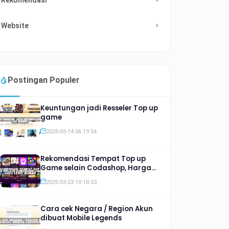
Website
Postingan Populer
Keuntungan jadi Resseler Top up
game
2025-05-14 06:19:54
Rekomendasi Tempat Top up
Game selain Codashop, Harga
Jauh lebih Murah
2025-03-23 10:18:53
Cara cek Negara / Region Akun
dibuat Mobile Legends