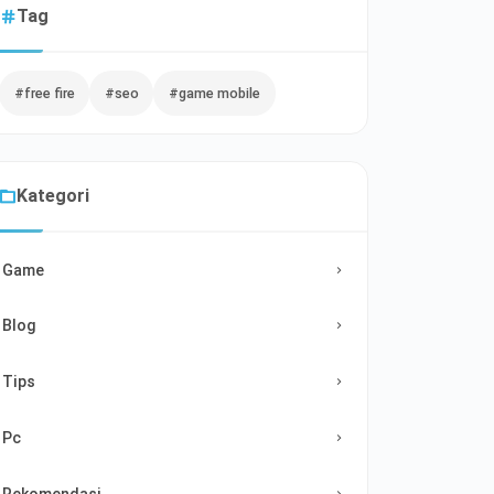
Tag
#free fire
#seo
#game mobile
Kategori
Game
Blog
Tips
Pc
Rekomendasi