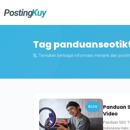
Tag panduanseotik
Temukan berbagai informasi menarik dari posti
Panduan S
BLOG
Video
Panduan SEO Ti
Indonesia Halo