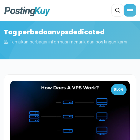
Tag perbedaanvpsdedicated
Temukan berbagai informasi menarik dari postingan kami
BLOG