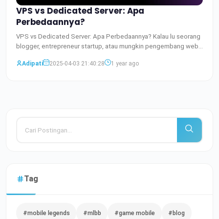
VPS vs Dedicated Server: Apa
Perbedaannya?
VPS vs Dedicated Server: Apa Perbedaannya? Kalau lu seorang
blogger, entrepreneur startup, atau mungkin pengembang web,
Baca Selengkapnya
Adipati
2025-04-03 21:40:28
1 year ago
Tag
#mobile legends
#mlbb
#game mobile
#blog