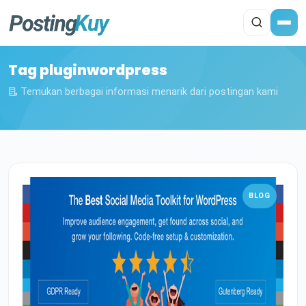
Tag pluginwordpress
Temukan berbagai informasi menarik dari postingan kami
BLOG