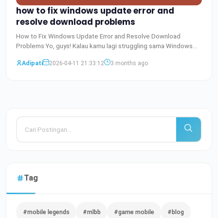
how to fix windows update error and
resolve download problems
How to Fix Windows Update Error and Resolve Download
Problems Yo, guys! Kalau kamu lagi struggling sama Windows
update e
Baca Selengkapnya
Adipati
2026-04-11 21:33:12
3 months ago
Tag
#mobile legends
#mlbb
#game mobile
#blog