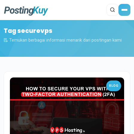
Tag securevps
Temukan berbagai informasi menarik dari postingan kami
BLOG