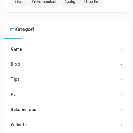
#tips
#rekomendasi
#pubg
#free fire
Kategori
Game
Blog
Tips
Pc
Rekomendasi
Website