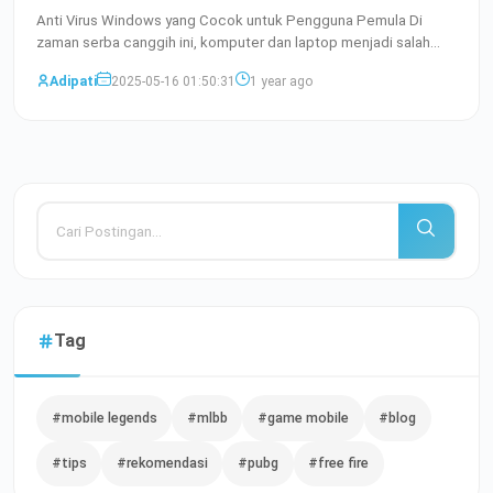
Anti Virus Windows yang Cocok untuk Pengguna Pemula Di
zaman serba canggih ini, komputer dan laptop menjadi salah
satu p
Baca Selengkapnya
Adipati
2025-05-16 01:50:31
1 year ago
Tag
#mobile legends
#mlbb
#game mobile
#blog
#tips
#rekomendasi
#pubg
#free fire