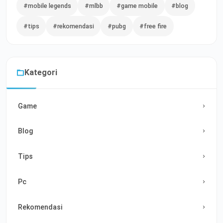
#mobile legends
#mlbb
#game mobile
#blog
#tips
#rekomendasi
#pubg
#free fire
Kategori
Game
Blog
Tips
Pc
Rekomendasi