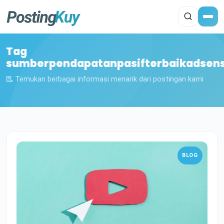
Tag
sumberpendapatanpasifterbaikadsen
Temukan berbagai informasi menarik dari postingan kami
BLOG