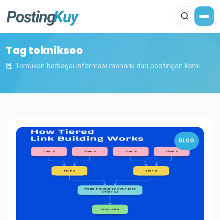
Tag teknikseo
Temukan berbagai informasi menarik dari postingan kami
BLOG