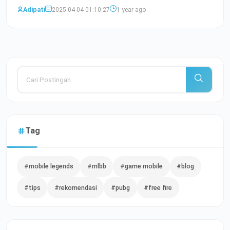
Baca Selengkapnya
Adipati
2025-04-04 01:10:27
1 year ago
Tag
#mobile legends
#mlbb
#game mobile
#blog
#tips
#rekomendasi
#pubg
#free fire