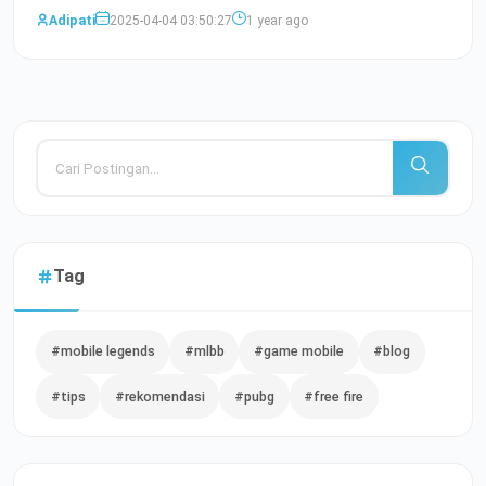
buat
Baca Selengkapnya
Adipati
2025-04-04 03:50:27
1 year ago
Tag
#mobile legends
#mlbb
#game mobile
#blog
#tips
#rekomendasi
#pubg
#free fire