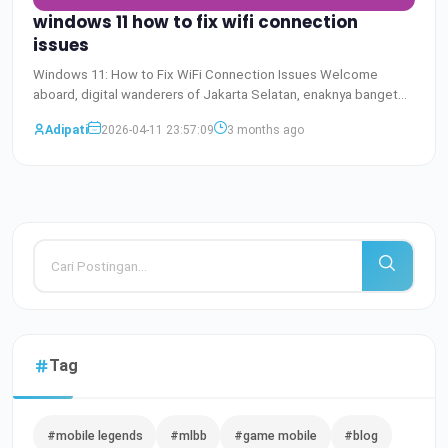
windows 11 how to fix wifi connection
issues
Windows 11: How to Fix WiFi Connection Issues Welcome
aboard, digital wanderers of Jakarta Selatan, enaknya banget
bisa
Baca Selengkapnya
Adipati
2026-04-11 23:57:09
3 months ago
Tag
#mobile legends
#mlbb
#game mobile
#blog