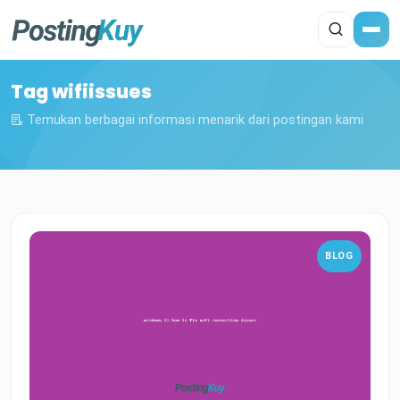
Tag wifiissues
Temukan berbagai informasi menarik dari postingan kami
BLOG