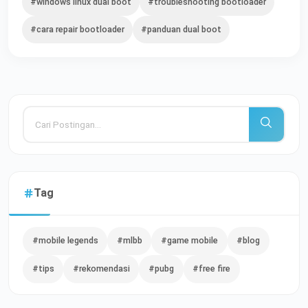
#windows linux dual boot
#troubleshooting bootloader
#cara repair bootloader
#panduan dual boot
Tag
#mobile legends
#mlbb
#game mobile
#blog
#tips
#rekomendasi
#pubg
#free fire