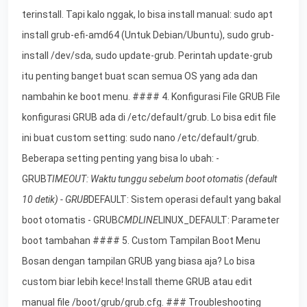
terinstall. Tapi kalo nggak, lo bisa install manual: sudo apt
install grub-efi-amd64 (Untuk Debian/Ubuntu), sudo grub-
install /dev/sda, sudo update-grub. Perintah update-grub
itu penting banget buat scan semua OS yang ada dan
nambahin ke boot menu. #### 4. Konfigurasi File GRUB File
konfigurasi GRUB ada di /etc/default/grub. Lo bisa edit file
ini buat custom setting: sudo nano /etc/default/grub.
Beberapa setting penting yang bisa lo ubah: -
GRUB
TIMEOUT: Waktu tunggu sebelum boot otomatis (default
10 detik) - GRUB
DEFAULT: Sistem operasi default yang bakal
boot otomatis - GRUB
CMDLINE
LINUX_DEFAULT: Parameter
boot tambahan #### 5. Custom Tampilan Boot Menu
Bosan dengan tampilan GRUB yang biasa aja? Lo bisa
custom biar lebih kece! Install theme GRUB atau edit
manual file /boot/grub/grub.cfg. ### Troubleshooting