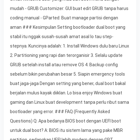
mudah - GRUB Customizer: GUI buat edit GRUB tanpa harus
coding manual - GParted: Buat manage partisi dengan
aman ### Kesimpulan Setting bootloader dual boot yang
stabil itu nggak susah-susah amat asal lo tau step-
stepnya. Kuncinya adalah: 1. Install Windows dulu baru Linux
2. Partitioning yang rapi dan terorganisir 3. Selalu update
GRUB setelah install atau remove OS 4. Backup config
sebelum bikin perubahan besar 5. Siapin emergency tools
buat jaga-jaga Dengan setting yang bener, dual boot bakal
berjalan mulus kayak diiklan. Lo bisa enjoy Windows buat
gaming dan Linux buat development tanpa perlu ribut sama
bootloader yang error. ### FAQ (Frequently Asked
Questions) Q: Apa bedanya BIOS boot dengan UEFI boot
untuk dual boot? A: BIOS itu sistem lama yang pake MBR
partition, sedangkan UEFI lebih modern dengan GPT