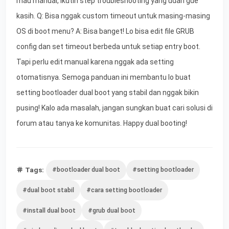
mau manual, ikutin step troubleshooting yang udah gue
kasih. Q: Bisa nggak custom timeout untuk masing-masing
OS di boot menu? A: Bisa banget! Lo bisa edit file GRUB
config dan set timeout berbeda untuk setiap entry boot.
Tapi perlu edit manual karena nggak ada setting
otomatisnya. Semoga panduan ini membantu lo buat
setting bootloader dual boot yang stabil dan nggak bikin
pusing! Kalo ada masalah, jangan sungkan buat cari solusi di
forum atau tanya ke komunitas. Happy dual booting!
Tags:
#bootloader dual boot
#setting bootloader
#dual boot stabil
#cara setting bootloader
#install dual boot
#grub dual boot