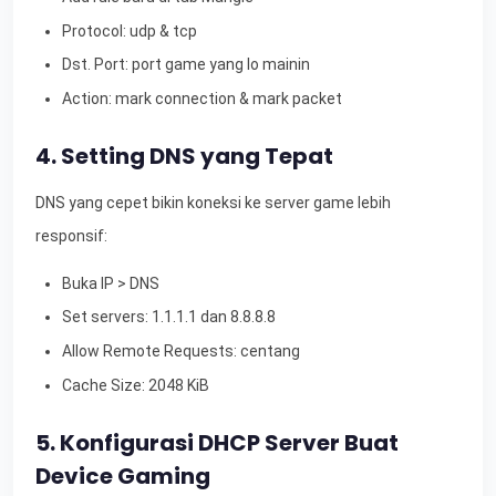
Protocol: udp & tcp
Dst. Port: port game yang lo mainin
Action: mark connection & mark packet
4. Setting DNS yang Tepat
DNS yang cepet bikin koneksi ke server game lebih
responsif:
Buka IP > DNS
Set servers: 1.1.1.1 dan 8.8.8.8
Allow Remote Requests: centang
Cache Size: 2048 KiB
5. Konfigurasi DHCP Server Buat
Device Gaming