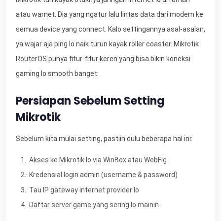
atau warnet. Dia yang ngatur lalu lintas data dari modem ke
semua device yang connect. Kalo settingannya asal-asalan,
ya wajar aja ping lo naik turun kayak roller coaster. Mikrotik
RouterOS punya fitur-fitur keren yang bisa bikin koneksi
gaming lo smooth banget.
Persiapan Sebelum Setting
Mikrotik
Sebelum kita mulai setting, pastiin dulu beberapa hal ini:
Akses ke Mikrotik lo via WinBox atau WebFig
Kredensial login admin (username & password)
Tau IP gateway internet provider lo
Daftar server game yang sering lo mainin