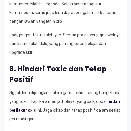
komunitas Mobile Legends. Selain bisa mengukur
kemampuan, kamu juga bisa dapet pengalaman bertemu
dengan lawan yang lebih pro.
Jadi, jangan takut kalah yah. Semua pro player juga awalnya
dari kalah-kalah dulu, yang penting terus belajar dan
upgrade skill!
8. Hindari Toxic dan Tetap
Positif
Nggak bisa dipungkiri, dalam game online sering banget ada
yang toxic. Tapi kalo mau jadi player yang baik, coba
hindari
perilaku toxic
ini. Jaga sikap dan tetap positif dalam setiap
pertandingan.