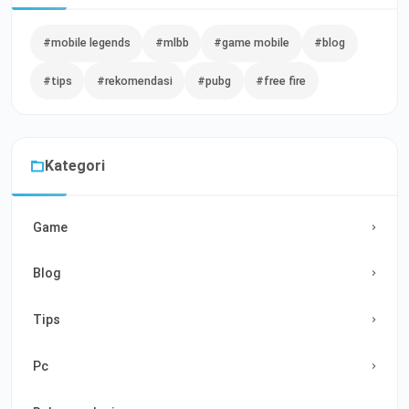
#mobile legends
#mlbb
#game mobile
#blog
#tips
#rekomendasi
#pubg
#free fire
Kategori
Game
Blog
Tips
Pc