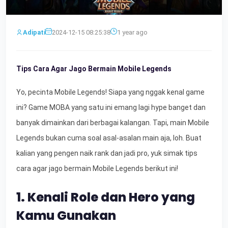
Adipati
2024-12-15 08:25:38
1 year ago
Tips Cara Agar Jago Bermain Mobile Legends
Yo, pecinta Mobile Legends! Siapa yang nggak kenal game
ini? Game MOBA yang satu ini emang lagi hype banget dan
banyak dimainkan dari berbagai kalangan. Tapi, main Mobile
Legends bukan cuma soal asal-asalan main aja, loh. Buat
kalian yang pengen naik rank dan jadi pro, yuk simak tips
cara agar jago bermain Mobile Legends berikut ini!
1. Kenali Role dan Hero yang
Kamu Gunakan