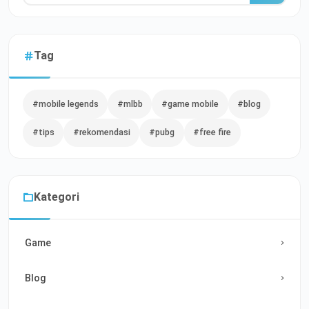
Tag
#mobile legends
#mlbb
#game mobile
#blog
#tips
#rekomendasi
#pubg
#free fire
Kategori
Game
Blog