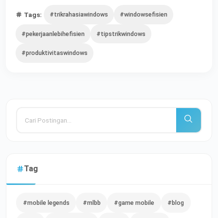
Tags:
#trikrahasiawindows
#windowsefisien
#pekerjaanlebihefisien
#tipstrikwindows
#produktivitaswindows
Tag
#mobile legends
#mlbb
#game mobile
#blog