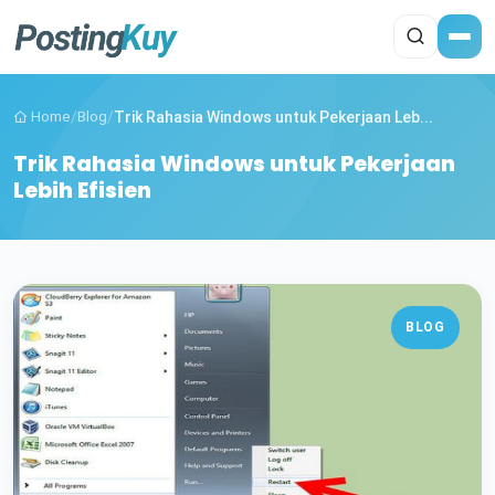
Home
/
Blog
/
Trik Rahasia Windows untuk Pekerjaan Leb...
Trik Rahasia Windows untuk Pekerjaan
Lebih Efisien
BLOG