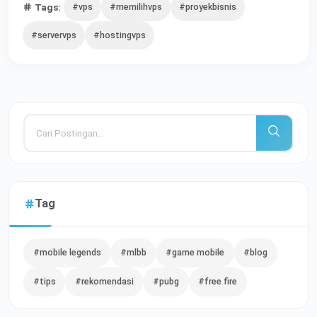
Tags:
#vps
#memilihvps
#proyekbisnis
#servervps
#hostingvps
Tag
#mobile legends
#mlbb
#game mobile
#blog
#tips
#rekomendasi
#pubg
#free fire