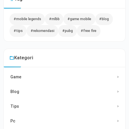
#mobile legends
#mlbb
#game mobile
#blog
#tips
#rekomendasi
#pubg
#free fire
Kategori
Game
Blog
Tips
Pc