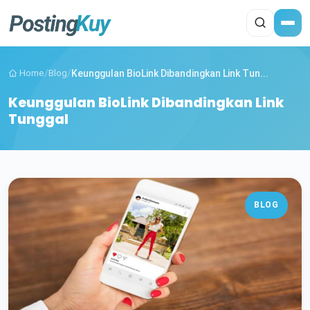
Home
/
Blog
/
Keunggulan BioLink Dibandingkan Link Tun...
Keunggulan BioLink Dibandingkan Link
Tunggal
BLOG