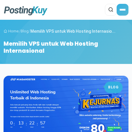
Home
/
Blog
/
Memilih VPS untuk Web Hosting Internasio...
Memilih VPS untuk Web Hosting
Internasional
BLOG