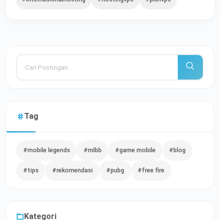
Tag
#mobile legends
#mlbb
#game mobile
#blog
#tips
#rekomendasi
#pubg
#free fire
Kategori