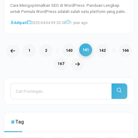
Cara Mengoptimalkan SEO di WordPress: Panduan Lengkap
untuk Pemula WordPress adalah salah satu platform yang paling
popu
Baca Selengkapnya
Adipati
2025-04-04 09:20:38
1 year ago
141
...
...
1
2
140
142
166
167
Tag