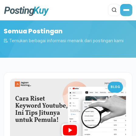
Semua Postingan
Temukan berbagai informasi menarik dari postingan kami
BLOG