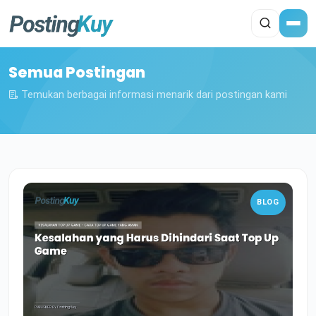
Semua Postingan
Temukan berbagai informasi menarik dari postingan kami
BLOG