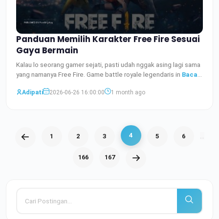
Panduan Memilih Karakter Free Fire Sesuai
Gaya Bermain
Kalau lo seorang gamer sejati, pasti udah nggak asing lagi sama
yang namanya Free Fire. Game battle royale legendaris in
Baca
Selengkapnya
Adipati
2026-06-26 16:00:00
1 month ago
4
...
1
2
3
5
6
166
167