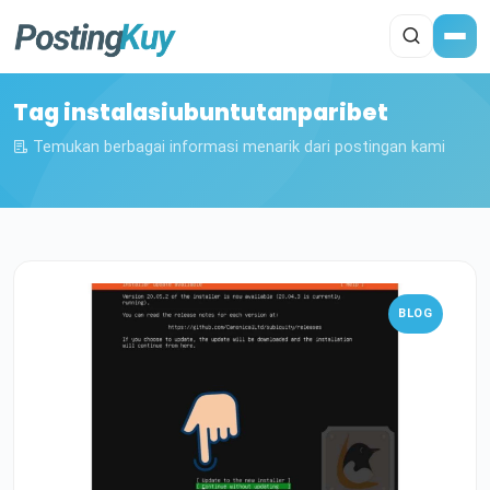
Tag instalasiubuntutanparibet
Temukan berbagai informasi menarik dari postingan kami
BLOG