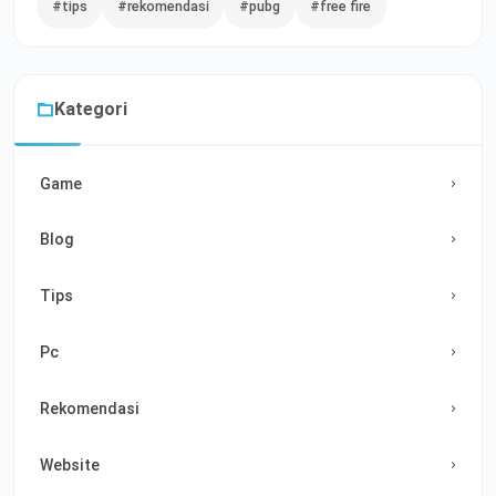
#tips
#rekomendasi
#pubg
#free fire
Kategori
Game
Blog
Tips
Pc
Rekomendasi
Website