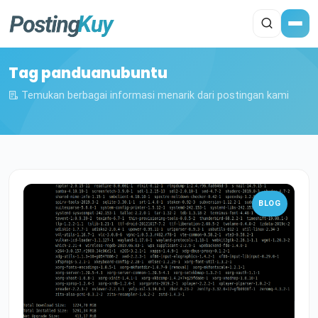
Tag panduanubuntu
Temukan berbagai informasi menarik dari postingan kami
BLOG