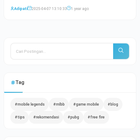
Baca Selengkapnya
Adipati
2025-04-07 13:10:33
1 year ago
Tag
#mobile legends
#mlbb
#game mobile
#blog
#tips
#rekomendasi
#pubg
#free fire