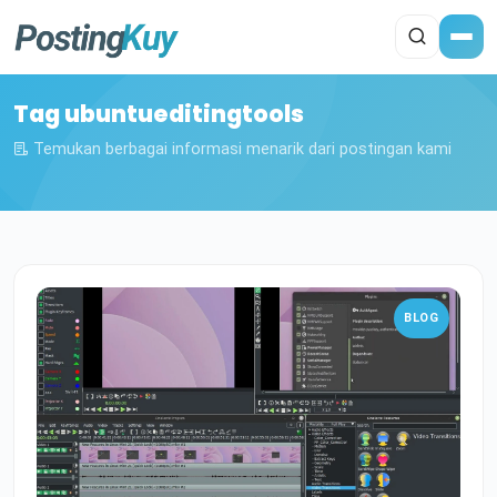
Tag ubuntueditingtools
Temukan berbagai informasi menarik dari postingan kami
BLOG