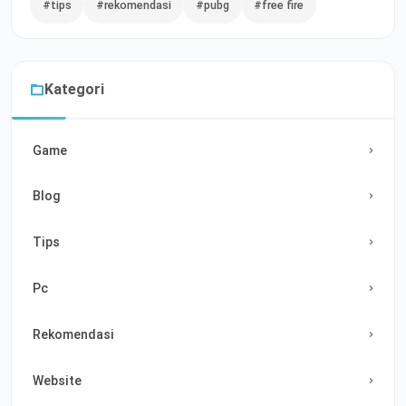
#tips
#rekomendasi
#pubg
#free fire
Kategori
Game
Blog
Tips
Pc
Rekomendasi
Website