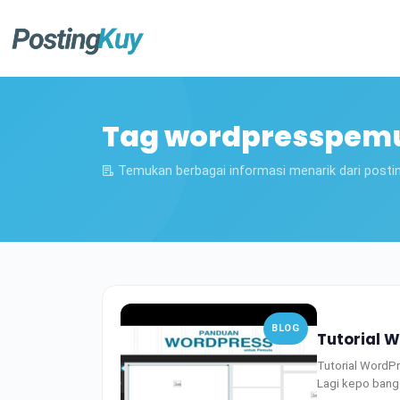
Tag wordpresspem
Temukan berbagai informasi menarik dari posti
BLOG
Tutorial 
Tutorial WordP
Lagi kepo ban