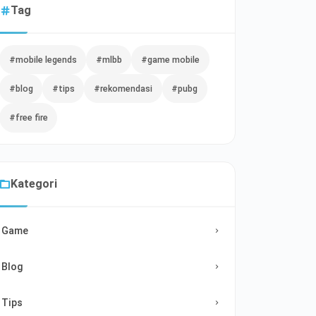
Tag
#mobile legends
#mlbb
#game mobile
#blog
#tips
#rekomendasi
#pubg
#free fire
Kategori
Game
Blog
Tips