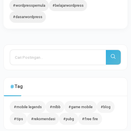
#wordpresspemula
#belajarwordpress
#dasarwordpress
Tag
#mobile legends
#mlbb
#game mobile
#blog
#tips
#rekomendasi
#pubg
#free fire