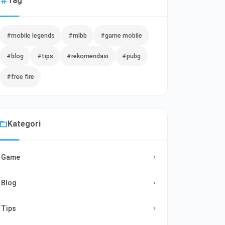
Tag
#mobile legends
#mlbb
#game mobile
#blog
#tips
#rekomendasi
#pubg
#free fire
Kategori
Game
Blog
Tips