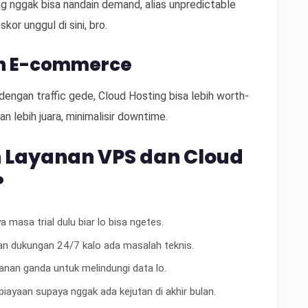
ang nggak bisa nandain demand, alias unpredictable
kor unggul di sini, bro.
an E-commerce
ngan traffic gede, Cloud Hosting bisa lebih worth-
an lebih juara, minimalisir downtime.
 Layanan VPS dan Cloud
?
ya masa trial dulu biar lo bisa ngetes.
an dukungan 24/7 kalo ada masalah teknis.
anan ganda untuk melindungi data lo.
iayaan supaya nggak ada kejutan di akhir bulan.