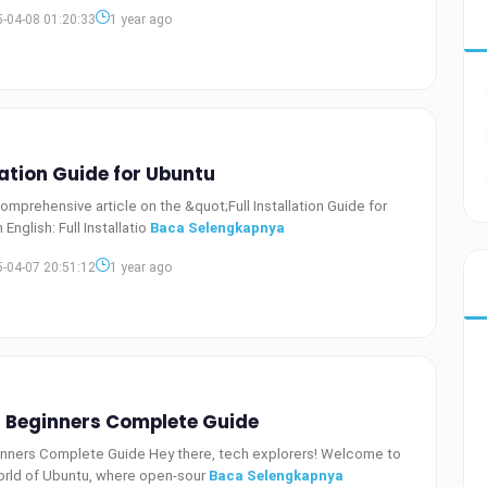
-04-08 01:20:33
1 year ago
llation Guide for Ubuntu
comprehensive article on the &quot;Full Installation Guide for
Ubuntu&quot; in English: Full Installatio
Baca Selengkapnya
-04-07 20:51:12
1 year ago
r Beginners Complete Guide
inners Complete Guide Hey there, tech explorers! Welcome to
orld of Ubuntu, where open-sour
Baca Selengkapnya