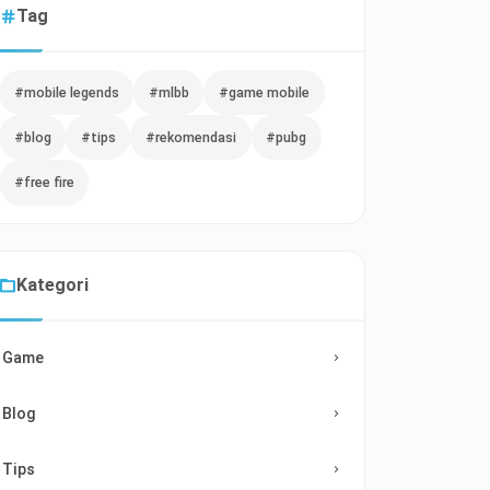
Tag
#mobile legends
#mlbb
#game mobile
#blog
#tips
#rekomendasi
#pubg
#free fire
Kategori
Game
Blog
Tips