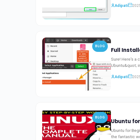
Adipati
2025
BLOG
Full Insta
Sure! Here's a 
Adipati
2025
BLOG
Ubuntu fo
Ubuntu for Beg
the fantastic w