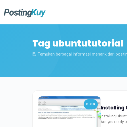
Tag ubuntututorial
Temukan berbagai informasi menarik dari posti
BLOG
Installing
Installing Ubun
Are you ready to